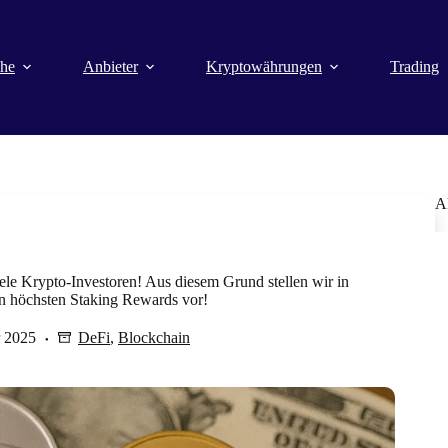
che
Anbieter
Kryptowährungen
Trading
A
iele Krypto-Investoren! Aus diesem Grund stellen wir in
en höchsten Staking Rewards vor!
r 2025
DeFi
,
Blockchain