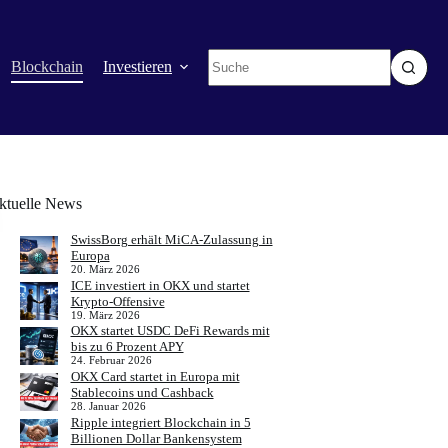
Keine
Blockchain
Investieren
Mehr
Ergebnisse
ktuelle News
SwissBorg erhält MiCA-Zulassung in
Europa
20. März 2026
ICE investiert in OKX und startet
Krypto-Offensive
19. März 2026
OKX startet USDC DeFi Rewards mit
bis zu 6 Prozent APY
24. Februar 2026
OKX Card startet in Europa mit
Stablecoins und Cashback
28. Januar 2026
Ripple integriert Blockchain in 5
Billionen Dollar Bankensystem