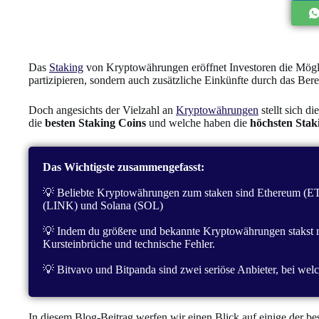
Das
Staking
von Kryptowährungen eröffnet Investoren die Möglic
partizipieren, sondern auch zusätzliche Einkünfte durch das Berei
Doch angesichts der Vielzahl an
Kryptowährungen
stellt sich d
die
besten Staking Coins
und welche haben die
höchsten Sta
Das Wichtigste zusammengefasst:
💡 Beliebte Kryptowährungen zum staken sind Ethereum (
(LINK) und Solana (SOL)
💡 Indem du größere und bekannte Kryptowährungen stakst mi
Kursteinbrüche und technische Fehler.
💡 Bitvavo und Bitpanda sind zwei seriöse Anbieter, bei we
In diesem Blog-Beitrag werfen wir einen Blick auf einige der best