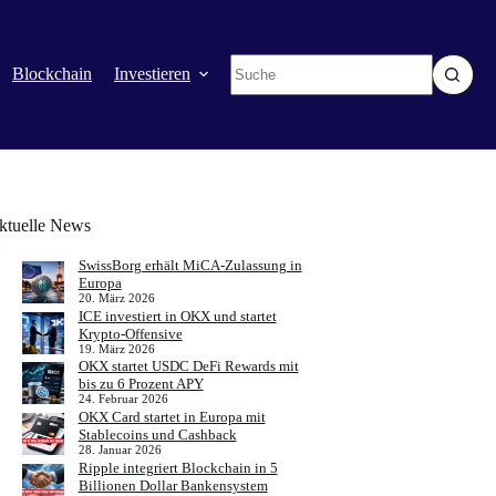
Keine
Blockchain
Investieren
Mehr
Ergebnisse
ktuelle News
SwissBorg erhält MiCA-Zulassung in
Europa
20. März 2026
ICE investiert in OKX und startet
Krypto-Offensive
19. März 2026
OKX startet USDC DeFi Rewards mit
bis zu 6 Prozent APY
24. Februar 2026
OKX Card startet in Europa mit
Stablecoins und Cashback
28. Januar 2026
Ripple integriert Blockchain in 5
Billionen Dollar Bankensystem