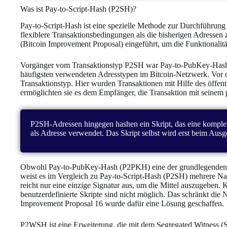
Was ist Pay-to-Script-Hash (P2SH)?
Pay-to-Script-Hash ist eine spezielle Methode zur Durchführung
flexiblere Transaktionsbedingungen als die bisherigen Adresse
(Bitcoin Improvement Proposal) eingeführt, um die Funktionalität
Vorgänger vom Transaktionstyp P2SH war Pay-to-PubKey-Hash
häufigsten verwendeten Adresstypen im Bitcoin-Netzwerk. Vo
Transaktionstyp. Hier wurden Transaktionen mit Hilfe des öffen
ermöglichten sie es dem Empfänger, die Transaktion mit seinem p
P2SH-Adressen hingegen hashen ein Skript, das eine komple
als Adresse verwendet. Das Skript selbst wird erst beim Ausg
Obwohl Pay-to-PubKey-Hash (P2PKH) eine der grundlegenden M
weist es im Vergleich zu Pay-to-Script-Hash (P2SH) mehrere Nac
reicht nur eine einzige Signatur aus, um die Mittel auszugeben
benutzerdefinierte Skripte sind nicht möglich. Das schränkt die 
Improvement Proposal 16 wurde dafür eine Lösung geschaffen.
P2WSH ist eine Erweiterung, die mit dem Segregated Witness (S