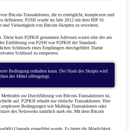
 von Bitcoin-Transaktionen, die es ermöglicht, komplexere und
n zu definieren. P2SH wurde im Jahr 2012 mit dem BIP 16
 und Vielseitigkeit von Bitcoin-Skripten zu erweitern.
. Diese kurz P2PKH genannten Adressen waren eine der am
r der Einführung von P2SH war P2PKH der Standard-
tlichen Schlüssels eines Empfängers durchgeführt. Damit
rivaten Schlüssel zu entsperren.
xere Bedingung enthalten kann. Der Hash des Skripts wird
eben der Mittel offengelegt.
ethoden zur Durchführung von Bitcoin-Transaktionen ist,
hteile auf. P2PKH erlaubt nur einfache Transaktionen. Hier
. Komplexere Bedingungen wie Multisig-Transaktionen oder
Nutzer des Netzwerks natürlich stark ein. Mit dem Bitcoin
egWit) Upgrade eingeführt wurde. Es bietet die Möglichkeit,