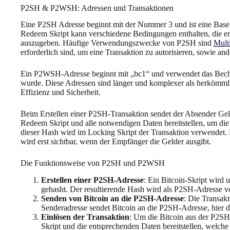
P2SH & P2WSH: Adressen und Transaktionen
Eine P2SH Adresse beginnt mit der Nummer 3 und ist eine Bas
Redeem Skript kann verschiedene Bedingungen enthalten, die erf
auszugeben. Häufige Verwendungszwecke von P2SH sind
Multi
erforderlich sind, um eine Transaktion zu autorisieren, sowie and
Ein P2WSH-Adresse beginnt mit „bc1“ und verwendet das Bech3
wurde. Diese Adressen sind länger und komplexer als herkömmlic
Effizienz und Sicherheit.
Beim Erstellen einer P2SH-Transaktion sendet der Absender G
Redeem Skript und alle notwendigen Daten bereitstellen, um di
dieser Hash wird im Locking Skript der Transaktion verwendet.
wird erst sichtbar, wenn der Empfänger die Gelder ausgibt.
Die Funktionsweise von P2SH und P2WSH
Erstellen einer P2SH-Adresse
: Ein Bitcoin-Skript wird 
gehasht. Der resultierende Hash wird als P2SH-Adresse v
Senden von Bitcoin an die P2SH-Adresse
: Die Transak
Senderadresse sendet Bitcoin an die P2SH-Adresse, hier d
Einlösen der Transaktion
: Um die Bitcoin aus der P2S
Skript und die entsprechenden Daten bereitstellen, welch