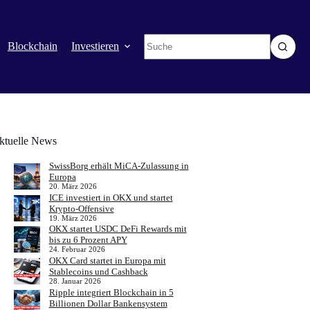
Keine
Blockchain
Investieren
Mehr
Ergebnisse
ktuelle News
SwissBorg erhält MiCA-Zulassung in
Europa
20. März 2026
ICE investiert in OKX und startet
Krypto-Offensive
19. März 2026
OKX startet USDC DeFi Rewards mit
bis zu 6 Prozent APY
24. Februar 2026
OKX Card startet in Europa mit
Stablecoins und Cashback
28. Januar 2026
Ripple integriert Blockchain in 5
Billionen Dollar Bankensystem