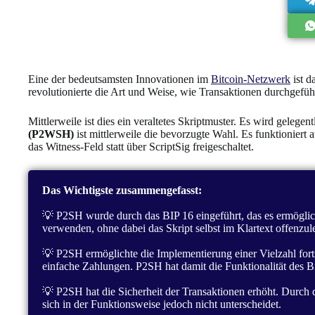
Eine der bedeutsamsten Innovationen im
Bitcoin-Netzwerk
ist d
revolutionierte die Art und Weise, wie Transaktionen durchgefüh
Mittlerweile ist dies ein veraltetes Skriptmuster. Es wird gelege
(P2WSH)
ist mittlerweile die bevorzugte Wahl. Es funktioniert 
das Witness-Feld statt über ScriptSig freigeschaltet.
Das Wichtigste zusammengefasst:
💡 P2SH wurde durch das BIP 16 eingeführt, das es ermöglich
verwenden, ohne dabei das Skript selbst im Klartext offenzul
💡 P2SH ermöglichte die Implementierung einer Vielzahl forts
einfache Zahlungen. P2SH hat damit die Funktionalität des B
💡 P2SH hat die Sicherheit der Transaktionen erhöht. Dur
sich in der Funktionsweise jedoch nicht unterscheidet.