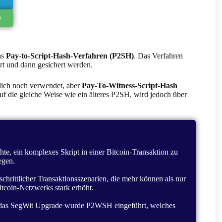
as
Pay-to-Script-Hash-Verfahren (P2SH)
. Das Verfahren
rt und dann gesichert werden.
ntlich noch verwendet, aber
Pay-To-Witness-Script-Hash
auf die gleiche Weise wie ein älteres P2SH, wird jedoch über
te, ein komplexes Skript in einer Bitcoin-Transaktion zu
egen.
chrittlicher Transaktionsszenarien, die mehr können als nur
itcoin-Netzwerks stark erhöht.
ch das SegWit Upgrade wurde P2WSH eingeführt, welches