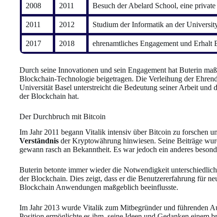
2008
2011
Besuch der Abelard School, eine private
2011
2012
Studium der Informatik an der Universit
2017
2018
ehrenamtliches Engagement und Erhalt 
Durch seine Innovationen und sein Engagement hat Buterin maß
Blockchain-Technologie beigetragen. Die Verleihung der Ehrend
Universität Basel unterstreicht die Bedeutung seiner Arbeit und 
der Blockchain hat.
Der Durchbruch mit Bitcoin
Im Jahr 2011 begann Vitalik intensiv über Bitcoin zu forschen und
Verständnis
der Kryptowährung hinwiesen. Seine Beiträge wur
gewann rasch an Bekanntheit. Es war jedoch ein anderes besonde
Buterin betonte immer wieder die Notwendigkeit unterschiedliche
der Blockchain. Dies zeigt, dass er die Benutzererfahrung für n
Blockchain Anwendungen maßgeblich beeinflusste.
Im Jahr 2013 wurde Vitalik zum Mitbegründer und führenden A
Position ermöglichte es ihm, seine Ideen und Gedanken einem br