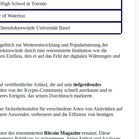
 High School in Toronto
y of Waterloo
Ehrendoktorwürde Universität Basel
geblich zur Weiterentwicklung und Popularisierung der
oktorwürde durch eine renommierte Institution wie die
den Einfluss, den er auf das Feld der digitalen Währungen und
 veröffentlichte Artikel, die auf sein
tiefgreifendes
den von der Krypto-Community schnell anerkannt und er
res Ereignis, das seinen Durchbruch markierte.
r Sicherheitsstufen für verschiedene Arten von Aktivitäten auf
euere Anwender, verbessern und die Effizienz von heutigen
utor des renommierten
Bitcoin Magazine
ernannt. Diese
eiteren Publikum zu präsentieren. Seine Artikel und Analysen