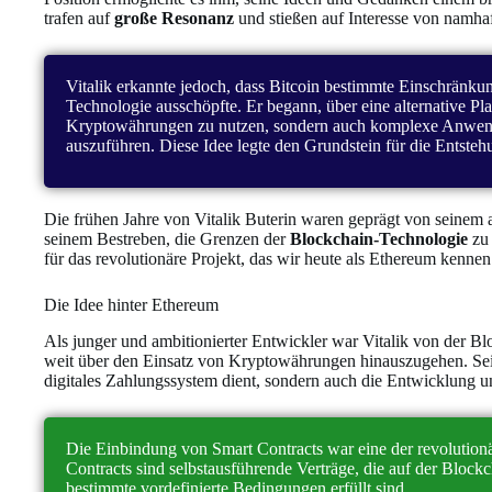
trafen auf
große Resonanz
und stießen auf Interesse von namhaf
Vitalik erkannte jedoch, dass Bitcoin bestimmte Einschränkun
Technologie ausschöpfte. Er begann, über eine alternative Pl
Kryptowährungen zu nutzen, sondern auch komplexe Anwendu
auszuführen. Diese Idee legte den Grundstein für die Entste
Die frühen Jahre von Vitalik Buterin waren geprägt von seine
seinem Bestreben, die Grenzen der
Blockchain-Technologie
zu 
für das revolutionäre Projekt, das wir heute als Ethereum kennen
Die Idee hinter Ethereum
Als junger und ambitionierter Entwickler war Vitalik von der Blo
weit über den Einsatz von Kryptowährungen hinauszugehen. Sein Z
digitales Zahlungssystem dient, sondern auch die Entwicklung
Die Einbindung von Smart Contracts war eine der revolutionär
Contracts sind selbstausführende Verträge, die auf der Block
bestimmte vordefinierte Bedingungen erfüllt sind.