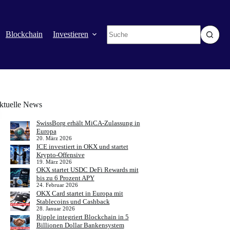
Keine
Blockchain
Investieren
Mehr
Ergebnisse
ktuelle News
SwissBorg erhält MiCA-Zulassung in
Europa
20. März 2026
ICE investiert in OKX und startet
Krypto-Offensive
19. März 2026
OKX startet USDC DeFi Rewards mit
bis zu 6 Prozent APY
24. Februar 2026
OKX Card startet in Europa mit
Stablecoins und Cashback
28. Januar 2026
Ripple integriert Blockchain in 5
Billionen Dollar Bankensystem