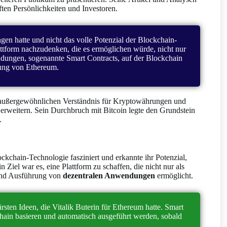
ten Persönlichkeiten und Investoren.
gen hatte und nicht das volle Potenzial der Blockchain-
attform nachzudenken, die es ermöglichen würde, nicht nur
ngen, sogenannte Smart Contracts, auf der Blockchain
hung von Ethereum.
m außergewöhnlichen Verständnis für Kryptowährungen und
erweitern. Sein Durchbruch mit Bitcoin legte den Grundstein
.
ckchain-Technologie fasziniert und erkannte ihr Potenzial,
iel war es, eine Plattform zu schaffen, die nicht nur als
 und Ausführung von
dezentralen Anwendungen
ermöglicht.
sten Ideen, die Vitalik Buterin für Ethereum hatte. Smart
chain basieren und automatisch ausgeführt werden, sobald