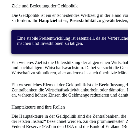
Ziele und Bedeutung der Geldpolitik
Die Geldpolitik ist ein entscheidendes Werkzeug in der Hand vo
zu fördern. Ihr
Hauptziel
ist es,
Preisstabilität
zu gewährleisten
Eine stabile Preisentwicklung ist essenziell, da sie Verbrauc
machen und Investitionen zu tätigen.
Ein weiteres Ziel ist die Unterstützung der allgemeinen Wirtscha
und nachhaltigem Wirtschaftswachstum. Dabei versucht die Geldpo
Wirtschaft zu stimulieren, aber andererseits auch überhitzte Mär
Ein wesentliches Element der Geldpolitik ist die Beeinflussung 
Zentralbanken die Wirtschaftsaktivität ankurbeln oder dämpfen.
an, während höhere Zinsen die Geldmenge reduzieren und damit 
Hauptakteure und ihre Rollen
Die Hauptakteure in der Geldpolitik sind die Zentralbanken, die 
der letzten Instanz“ bezeichnet werden. Zu den prominentesten
Federal Reserve (Fed) in den USA und die Bank of England (BoE)