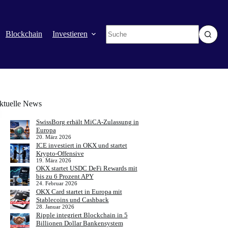
Keine
Blockchain
Investieren
Mehr
Ergebnisse
ktuelle News
SwissBorg erhält MiCA-Zulassung in
Europa
20. März 2026
ICE investiert in OKX und startet
Krypto-Offensive
19. März 2026
OKX startet USDC DeFi Rewards mit
bis zu 6 Prozent APY
24. Februar 2026
OKX Card startet in Europa mit
Stablecoins und Cashback
28. Januar 2026
Ripple integriert Blockchain in 5
Billionen Dollar Bankensystem