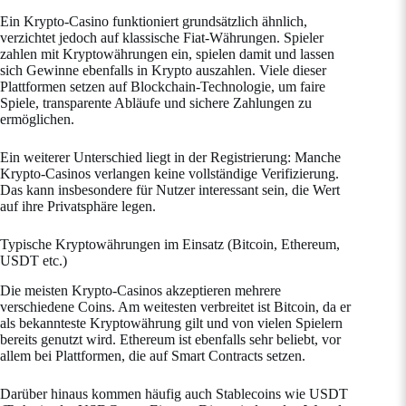
Ein Krypto-Casino funktioniert grundsätzlich ähnlich,
verzichtet jedoch auf klassische Fiat-Währungen. Spieler
zahlen mit Kryptowährungen ein, spielen damit und lassen
sich Gewinne ebenfalls in Krypto auszahlen. Viele dieser
Plattformen setzen auf Blockchain-Technologie, um faire
Spiele, transparente Abläufe und sichere Zahlungen zu
ermöglichen.
Ein weiterer Unterschied liegt in der Registrierung: Manche
Krypto-Casinos verlangen keine vollständige Verifizierung.
Das kann insbesondere für Nutzer interessant sein, die Wert
auf ihre Privatsphäre legen.
Typische Kryptowährungen im Einsatz (Bitcoin, Ethereum,
USDT etc.)
Die meisten Krypto-Casinos akzeptieren mehrere
verschiedene Coins. Am weitesten verbreitet ist Bitcoin, da er
als bekannteste Kryptowährung gilt und von vielen Spielern
bereits genutzt wird. Ethereum ist ebenfalls sehr beliebt, vor
allem bei Plattformen, die auf Smart Contracts setzen.
Darüber hinaus kommen häufig auch Stablecoins wie USDT