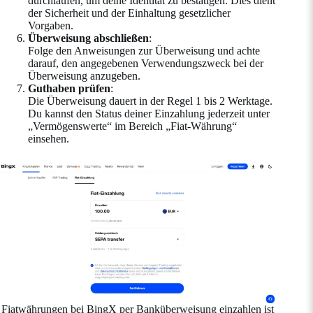
durchlaufen, um deine Identität zu bestätigen. Dies dient
der Sicherheit und der Einhaltung gesetzlicher
Vorgaben.
Überweisung abschließen
:
Folge den Anweisungen zur Überweisung und achte
darauf, den angegebenen Verwendungszweck bei der
Überweisung anzugeben.
Guthaben prüfen
:
Die Überweisung dauert in der Regel 1 bis 2 Werktage.
Du kannst den Status deiner Einzahlung jederzeit unter
„Vermögenswerte“ im Bereich „Fiat-Währung“
einsehen.
Fiatwährungen bei BingX per Banküberweisung einzahlen ist