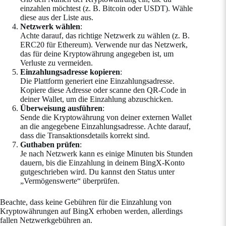
einzahlen möchtest (z. B. Bitcoin oder USDT). Wähle
diese aus der Liste aus.
Netzwerk wählen
:
Achte darauf, das richtige Netzwerk zu wählen (z. B.
ERC20 für Ethereum). Verwende nur das Netzwerk,
das für deine Kryptowährung angegeben ist, um
Verluste zu vermeiden.
Einzahlungsadresse kopieren
:
Die Plattform generiert eine Einzahlungsadresse.
Kopiere diese Adresse oder scanne den QR-Code in
deiner Wallet, um die Einzahlung abzuschicken.
Überweisung ausführen
:
Sende die Kryptowährung von deiner externen Wallet
an die angegebene Einzahlungsadresse. Achte darauf,
dass die Transaktionsdetails korrekt sind.
Guthaben prüfen
:
Je nach Netzwerk kann es einige Minuten bis Stunden
dauern, bis die Einzahlung in deinem BingX-Konto
gutgeschrieben wird. Du kannst den Status unter
„Vermögenswerte“ überprüfen.
Beachte, dass keine Gebühren für die Einzahlung von
Kryptowährungen auf BingX erhoben werden, allerdings
fallen Netzwerkgebühren an.