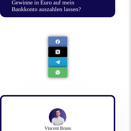
Gewinne in Euro auf mein
Bankkonto auszahlen lassen?
Vincent Bruns