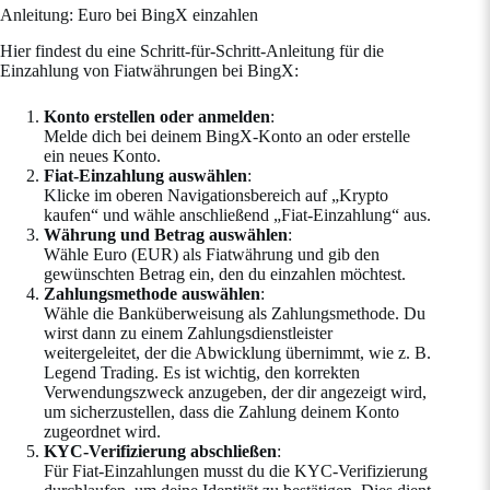
Anleitung: Euro bei BingX einzahlen
Hier findest du eine Schritt-für-Schritt-Anleitung für die
Einzahlung von Fiatwährungen bei BingX:
Konto erstellen oder anmelden
:
Melde dich bei deinem BingX-Konto an oder erstelle
ein neues Konto.
Fiat-Einzahlung auswählen
:
Klicke im oberen Navigationsbereich auf „Krypto
kaufen“ und wähle anschließend „Fiat-Einzahlung“ aus.
Währung und Betrag auswählen
:
Wähle Euro (EUR) als Fiatwährung und gib den
gewünschten Betrag ein, den du einzahlen möchtest.
Zahlungsmethode auswählen
:
Wähle die Banküberweisung als Zahlungsmethode. Du
wirst dann zu einem Zahlungsdienstleister
weitergeleitet, der die Abwicklung übernimmt, wie z. B.
Legend Trading. Es ist wichtig, den korrekten
Verwendungszweck anzugeben, der dir angezeigt wird,
um sicherzustellen, dass die Zahlung deinem Konto
zugeordnet wird.
KYC-Verifizierung abschließen
:
Für Fiat-Einzahlungen musst du die KYC-Verifizierung