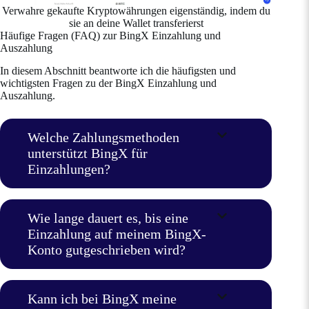
Verwahre gekaufte Kryptowährungen eigenständig, indem du
sie an deine Wallet transferierst
Häufige Fragen (FAQ) zur BingX Einzahlung und
Auszahlung
In diesem Abschnitt beantworte ich die häufigsten und
wichtigsten Fragen zu der BingX Einzahlung und
Auszahlung.
Welche Zahlungsmethoden
unterstützt BingX für
Einzahlungen?
Wie lange dauert es, bis eine
Einzahlung auf meinem BingX-
Konto gutgeschrieben wird?
Kann ich bei BingX meine