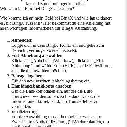
kostenlos und anfängerfreundlich
Wie kann ich Euro bei BingX auszahlen?
Wie komme ich an mein Geld bei BingX und wie lange dauert
es, bis BingX auszahlt? Hier bekommst du eine Anleitung mit
allen wichtigen Informationen zur BingX Auszahlung.
Anmelden
:
Logge dich in dein BingX-Konto ein und gehe zum
Bereich „Vermögenswerte“ (Assets).
Fiat-Abhebung auswählen
:
Klicke auf „Abheben“ (Withdraw), klicke auf „Fiat-
Abhebung“ und wähle Euro (EUR) als die Fiatwährung
aus, die du auszahlen möchtest.
Betrag eingeben
:
Gib den gewünschten Abhebungsbetrag ein.
Empfängerbankkonto angeben
:
Gib die Bankkontodaten ein, auf die die Euro
überwiesen werden sollen. Achte darauf, dass die
Informationen korrekt sind, um Transferfehler zu
vermeiden.
Verifizierung
:
Vor der Auszahlung musst du möglicherweise eine
Zwei-Faktor-Authentifizierung (2FA) durchlaufen, um
die Sicherheit zu erhöhen.