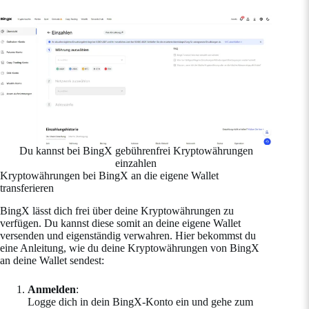
Du kannst bei BingX gebührenfrei Kryptowährungen
einzahlen
Kryptowährungen bei BingX an die eigene Wallet
transferieren
BingX lässt dich frei über deine Kryptowährungen zu
verfügen. Du kannst diese somit an deine eigene Wallet
versenden und eigenständig verwahren. Hier bekommst du
eine Anleitung, wie du deine Kryptowährungen von BingX
an deine Wallet sendest:
Anmelden
:
Logge dich in dein BingX-Konto ein und gehe zum