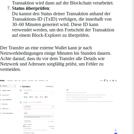
Transaktion wird dann auf der Blockchain verarbeitet.
Status überprüfen
:
Du kannst den Status deiner Transaktion anhand der
Transaktions-ID (TxID) verfolgen, die innerhalb von
30–60 Minuten generiert wird. Diese ID kann
verwendet werden, um den Fortschritt der Transaktion
auf einem Block-Explorer zu überprüfen.
Der Transfer an eine externe Wallet kann je nach
Netzwerkbedingungen einige Minuten bis Stunden dauern.
Achte darauf, dass du vor dem Transfer alle Details wie
Netzwerk und Adressen sorgfältig prüfst, um Fehler zu
vermeiden.