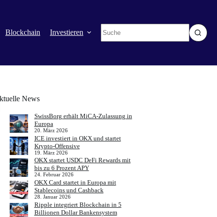
Keine
Blockchain
Investieren
Mehr
Ergebnisse
ktuelle News
SwissBorg erhält MiCA-Zulassung in
Europa
20. März 2026
ICE investiert in OKX und startet
Krypto-Offensive
19. März 2026
OKX startet USDC DeFi Rewards mit
bis zu 6 Prozent APY
24. Februar 2026
OKX Card startet in Europa mit
Stablecoins und Cashback
28. Januar 2026
Ripple integriert Blockchain in 5
Billionen Dollar Bankensystem