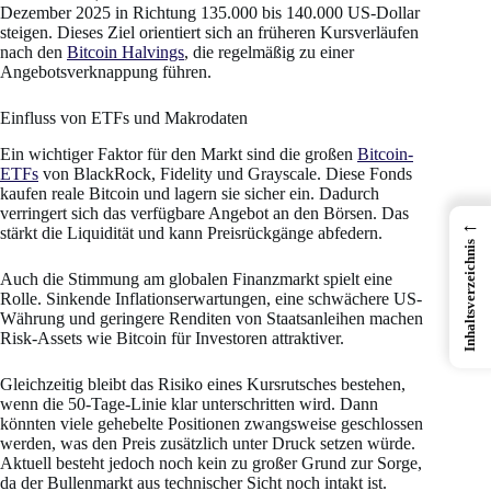
Dezember 2025 in Richtung 135.000 bis 140.000 US-Dollar
steigen. Dieses Ziel orientiert sich an früheren Kursverläufen
nach den
Bitcoin Halvings
, die regelmäßig zu einer
Angebotsverknappung führen.
Einfluss von ETFs und Makrodaten
Ein wichtiger Faktor für den Markt sind die großen
Bitcoin-
ETFs
von BlackRock, Fidelity und Grayscale. Diese Fonds
kaufen reale Bitcoin und lagern sie sicher ein. Dadurch
verringert sich das verfügbare Angebot an den Börsen. Das
←
stärkt die Liquidität und kann Preisrückgänge abfedern.
Inhaltsverzeichnis
Auch die Stimmung am globalen Finanzmarkt spielt eine
Rolle. Sinkende Inflationserwartungen, eine schwächere US-
Währung und geringere Renditen von Staatsanleihen machen
Risk-Assets wie Bitcoin für Investoren attraktiver.
Gleichzeitig bleibt das Risiko eines Kursrutsches bestehen,
wenn die 50-Tage-Linie klar unterschritten wird. Dann
könnten viele gehebelte Positionen zwangsweise geschlossen
werden, was den Preis zusätzlich unter Druck setzen würde.
Aktuell besteht jedoch noch kein zu großer Grund zur Sorge,
da der Bullenmarkt aus technischer Sicht noch intakt ist.