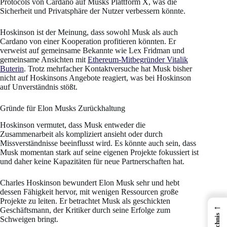
Protocols von Cardano auf Musks Plattform X, was die
Sicherheit und Privatsphäre der Nutzer verbessern könnte.
Hoskinson ist der Meinung, dass sowohl Musk als auch
Cardano von einer Kooperation profitieren könnten. Er
verweist auf gemeinsame Bekannte wie Lex Fridman und
gemeinsame Ansichten mit
Ethereum-Mitbegründer Vitalik
Buterin
. Trotz mehrfacher Kontaktversuche hat Musk bisher
nicht auf Hoskinsons Angebote reagiert, was bei Hoskinson
auf Unverständnis stößt.
Gründe für Elon Musks Zurückhaltung
Hoskinson vermutet, dass Musk entweder die
Zusammenarbeit als kompliziert ansieht oder durch
Missverständnisse beeinflusst wird. Es könnte auch sein, dass
Musk momentan stark auf seine eigenen Projekte fokussiert ist
und daher keine Kapazitäten für neue Partnerschaften hat.
Charles Hoskinson bewundert Elon Musk sehr und hebt
dessen Fähigkeit hervor, mit wenigen Ressourcen große
Projekte zu leiten. Er betrachtet Musk als geschickten
←
Geschäftsmann, der Kritiker durch seine Erfolge zum
Schweigen bringt.