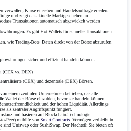
n verwalten, Kurse einsehen und Handelsaufträge erteilen.
träge und zeigt das aktuelle Marktgeschehen an.
sodass Transaktionen automatisch abgewickelt werden
owährungen. Es gibt Hot Wallets für schnelle Transaktionen
, wie Trading-Bots, Daten direkt von der Börse abzurufen
ptowährungen sicher und effizient handeln können.
rsen (CEX vs. DEX)
 zentralisierte (CEX) und dezentrale (DEX) Börsen.
von einem zentralen Unternehmen betrieben, das alle
ie Wallet der Börse einzahlen, bevor sie handeln können.
r Benutzerfreundlichkeit und der hohen Liquidität. Allerdings
se als zentraler Angriffspunkt fungiert.
 Instanz und basieren auf Blockchain-Technologie.
-to-Peer) mithilfe von
Smart Contracts
. Vermögen verbleibt in
ele sind Uniswap oder SushiSwap. Der Nachteil: Sie bieten oft
.