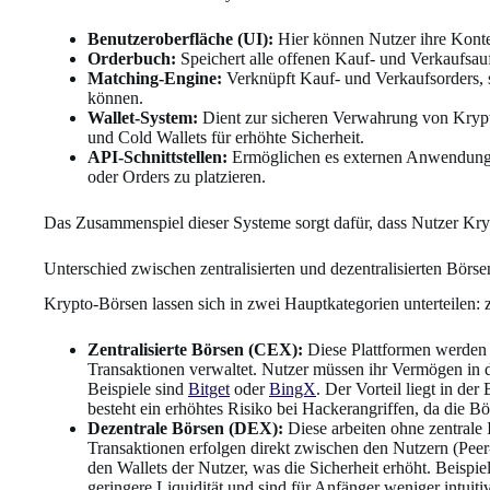
Benutzeroberfläche (UI):
Hier können Nutzer ihre Konte
Orderbuch:
Speichert alle offenen Kauf- und Verkaufsauf
Matching-Engine:
Verknüpft Kauf- und Verkaufsorders, 
können.
Wallet-System:
Dient zur sicheren Verwahrung von Krypt
und Cold Wallets für erhöhte Sicherheit.
API-Schnittstellen:
Ermöglichen es externen Anwendungen
oder Orders zu platzieren.
Das Zusammenspiel dieser Systeme sorgt dafür, dass Nutzer Kry
Unterschied zwischen zentralisierten und dezentralisierten Bö
Krypto-Börsen lassen sich in zwei Hauptkategorien unterteilen:
Zentralisierte Börsen (CEX):
Diese Plattformen werden 
Transaktionen verwaltet. Nutzer müssen ihr Vermögen in d
Beispiele sind
Bitget
oder
BingX
. Der Vorteil liegt in de
besteht ein erhöhtes Risiko bei Hackerangriffen, da die Bör
Dezentrale Börsen (DEX):
Diese arbeiten ohne zentrale
Transaktionen erfolgen direkt zwischen den Nutzern (Peer
den Wallets der Nutzer, was die Sicherheit erhöht. Beispi
geringere Liquidität und sind für Anfänger weniger intuitiv