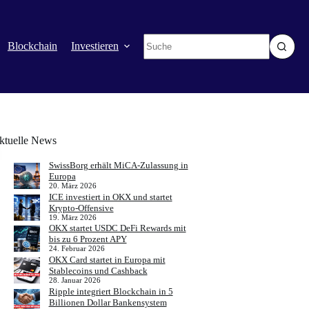
Keine
Blockchain
Investieren
Mehr
Ergebnisse
ktuelle News
SwissBorg erhält MiCA-Zulassung in
Europa
20. März 2026
ICE investiert in OKX und startet
Krypto-Offensive
19. März 2026
OKX startet USDC DeFi Rewards mit
bis zu 6 Prozent APY
24. Februar 2026
OKX Card startet in Europa mit
Stablecoins und Cashback
28. Januar 2026
Ripple integriert Blockchain in 5
Billionen Dollar Bankensystem