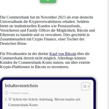
Die Commerzbank hat im November 2023 als erste deutsche
Universalbank die Kryptoverwahrlizenz erhalten. Seitdem
bietet sie institutionellen Kunden wie Pensionsfonds,
Versicherern und Family Offices die Möglichkeit, Bitcoin und
Ethereum zu handeln und zu verwahren. Dies geschieht in
Zusammenarbeit mit Crypto Finance, einer Tochter der
Deutschen Börse.
Für Privatkunden ist der direkte
Kauf von Bitcoin
über die
Commerzbank derzeit nicht möglich. Allerdings können
Kunden ihr Commerzbank-Konto nutzen, um über externe
Krypto-Plattformen in Bitcoin zu investieren.​
Inhaltsverzeichnis
2 Minuten Lesezeit
💡 Schritt-für-Schritt-Anleitung: Bitcoin kaufen mit
Commerzbank-Konto