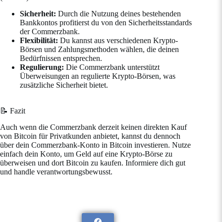
Sicherheit:
Durch die Nutzung deines bestehenden
Bankkontos profitierst du von den Sicherheitsstandards
der Commerzbank.
Flexibilität:
Du kannst aus verschiedenen Krypto-
Börsen und Zahlungsmethoden wählen, die deinen
Bedürfnissen entsprechen.​
Regulierung:
Die Commerzbank unterstützt
Überweisungen an regulierte Krypto-Börsen, was
zusätzliche Sicherheit bietet.​
📝 Fazit
Auch wenn die Commerzbank derzeit keinen direkten Kauf
von Bitcoin für Privatkunden anbietet, kannst du dennoch
über dein Commerzbank-Konto in Bitcoin investieren. Nutze
einfach dein Konto, um Geld auf eine Krypto-Börse zu
überweisen und dort Bitcoin zu kaufen. Informiere dich gut
und handle verantwortungsbewusst.