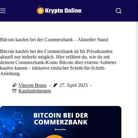
Zum
Inhalt
springen
Bitcoin kaufen bei der Commerzbank – Aktueller Stand
Bitcoin kaufen bei der Commerzbank ist für Privatkunden
aktuell nur indirekt möglich. Hier erfährst du, wie du mit
deinem Commerzbank-Konto Bitcoin über externe Anbieter
kaufen kannst – inklusive einfacher Schritt-für-Schritt-
Anleitung.
Vincent Bruns
27. April 2025
Kaufanleitungen