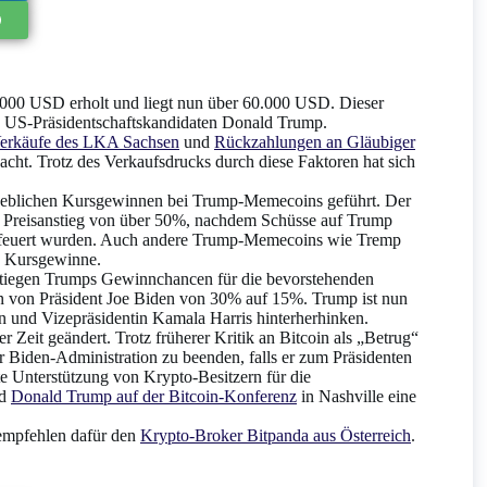
.000 USD erholt und liegt nun über 60.000 USD. Dieser
en US-Präsidentschaftskandidaten Donald Trump.
erkäufe des LKA Sachsen
und
Rückzahlungen an Gläubiger
acht. Trotz des Verkaufsdrucks durch diese Faktoren hat sich
rheblichen Kursgewinnen bei Trump-Memecoins geführt. Der
en Preisanstieg von über 50%, nachdem Schüsse auf Trump
gefeuert wurden. Auch andere Trump-Memecoins wie Tremp
 Kursgewinne.
tiegen Trumps Gewinnchancen für die bevorstehenden
n von Präsident Joe Biden von 30% auf 15%. Trump ist nun
n und Vizepräsidentin Kamala Harris hinterherhinken.
Zeit geändert. Trotz früherer Kritik an Bitcoin als „Betrug“
r Biden-Administration zu beenden, falls er zum Präsidenten
te Unterstützung von Krypto-Besitzern für die
rd
Donald Trump auf der Bitcoin-Konferenz
in Nashville eine
 empfehlen dafür den
Krypto-Broker Bitpanda aus Österreich
.