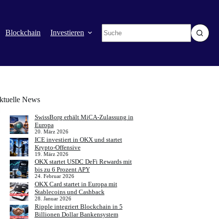
Keine
Blockchain
Investieren
Mehr
Ergebnisse
ktuelle News
SwissBorg erhält MiCA-Zulassung in
Europa
20. März 2026
ICE investiert in OKX und startet
Krypto-Offensive
19. März 2026
OKX startet USDC DeFi Rewards mit
bis zu 6 Prozent APY
24. Februar 2026
OKX Card startet in Europa mit
Stablecoins und Cashback
28. Januar 2026
Ripple integriert Blockchain in 5
Billionen Dollar Bankensystem