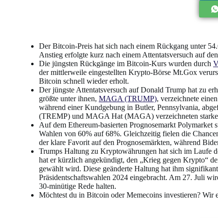
Der Bitcoin-Preis hat sich nach einem Rückgang unter 54
Anstieg erfolgte kurz nach einem Attentatsversuch auf d
Die jüngsten Rückgänge im Bitcoin-Kurs wurden durch
V
der mittlerweile eingestellten Krypto-Börse Mt.Gox verurs
Bitcoin schnell wieder erholt.
Der jüngste Attentatsversuch auf Donald Trump hat zu e
größte unter ihnen,
MAGA (TRUMP)
, verzeichnete ein
während einer Kundgebung in Butler, Pennsylvania, ab
(TREMP) und MAGA Hat (MAGA) verzeichneten starke
Auf dem Ethereum-basierten Prognosemarkt Polymarket s
Wahlen von 60% auf 68%. Gleichzeitig fielen die Chance
der klare Favorit auf den Prognosemärkten, während Bide
Trumps Haltung zu Kryptowährungen hat sich im Laufe der 
hat er kürzlich angekündigt, den „Krieg gegen Krypto“ de
gewählt wird. Diese geänderte Haltung hat ihm signifikan
Präsidentschaftswahlen 2024 eingebracht. Am 27. Juli wi
30-minütige Rede halten.
Möchtest du in Bitcoin oder Memecoins investieren? Wir