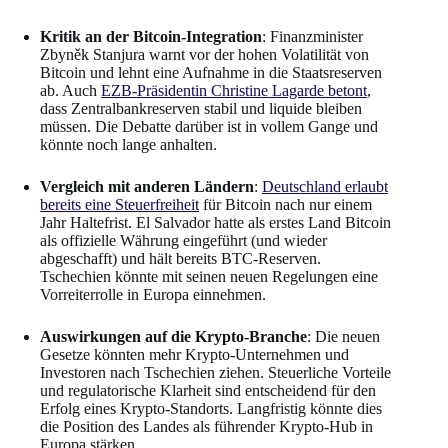
Kritik an der Bitcoin-Integration
: Finanzminister
Zbyněk Stanjura warnt vor der hohen Volatilität von
Bitcoin und lehnt eine Aufnahme in die Staatsreserven
ab. Auch
EZB-Präsidentin Christine Lagarde betont
,
dass Zentralbankreserven stabil und liquide bleiben
müssen. Die Debatte darüber ist in vollem Gange und
könnte noch lange anhalten.
Vergleich mit anderen Ländern
:
Deutschland erlaubt
bereits eine Steuerfreiheit
für Bitcoin nach nur einem
Jahr Haltefrist. El Salvador hatte als erstes Land Bitcoin
als offizielle Währung eingeführt (und wieder
abgeschafft) und hält bereits BTC-Reserven.
Tschechien könnte mit seinen neuen Regelungen eine
Vorreiterrolle in Europa einnehmen.
Auswirkungen auf die Krypto-Branche
: Die neuen
Gesetze könnten mehr Krypto-Unternehmen und
Investoren nach Tschechien ziehen. Steuerliche Vorteile
und regulatorische Klarheit sind entscheidend für den
Erfolg eines Krypto-Standorts. Langfristig könnte dies
die Position des Landes als führender Krypto-Hub in
Europa stärken.