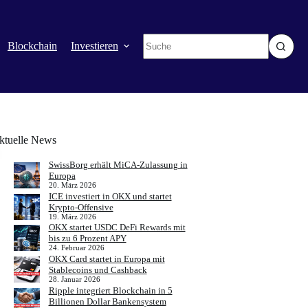
Keine
Blockchain
Investieren
Mehr
Ergebnisse
ktuelle News
SwissBorg erhält MiCA-Zulassung in
Europa
20. März 2026
ICE investiert in OKX und startet
Krypto-Offensive
19. März 2026
OKX startet USDC DeFi Rewards mit
bis zu 6 Prozent APY
24. Februar 2026
OKX Card startet in Europa mit
Stablecoins und Cashback
28. Januar 2026
Ripple integriert Blockchain in 5
Billionen Dollar Bankensystem