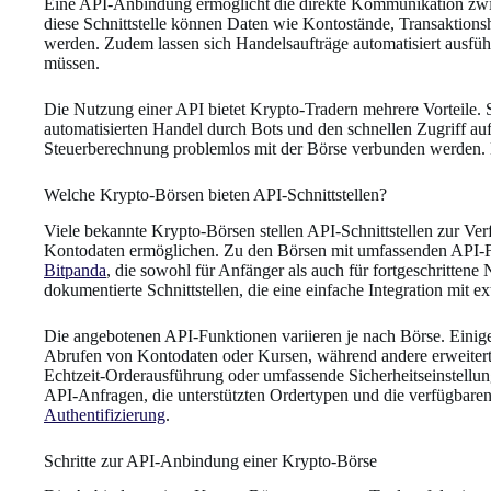
Eine API-Anbindung ermöglicht die direkte Kommunikation zw
diese Schnittstelle können Daten wie Kontostände, Transaktionsh
werden. Zudem lassen sich Handelsaufträge automatisiert ausfüh
müssen.
Die Nutzung einer API bietet Krypto-Tradern mehrere Vorteile. S
automatisierten Handel durch Bots und den schnellen Zugriff a
Steuerberechnung problemlos mit der Börse verbunden werden. Di
Welche Krypto-Börsen bieten API-Schnittstellen?
Viele bekannte Krypto-Börsen stellen API-Schnittstellen zur Ve
Kontodaten ermöglichen. Zu den Börsen mit umfassenden API-
Bitpanda
, die sowohl für Anfänger als auch für fortgeschrittene 
dokumentierte Schnittstellen, die eine einfache Integration mit e
Die angebotenen API-Funktionen variieren je nach Börse. Einig
Abrufen von Kontodaten oder Kursen, während andere erweiterte
Echtzeit-Orderausführung oder umfassende Sicherheitseinstellung
API-Anfragen, die unterstützten Ordertypen und die verfügbaren
Authentifizierung
.
Schritte zur API-Anbindung einer Krypto-Börse