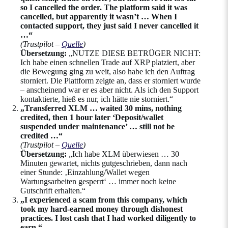
so I cancelled the order. The platform said it was
cancelled, but apparently it wasn’t … When I
contacted support, they just said I never cancelled it
…“
(Trustpilot –
Quelle
)
Übersetzung:
„NUTZE DIESE BETRÜGER NICHT:
Ich habe einen schnellen Trade auf XRP platziert, aber
die Bewegung ging zu weit, also habe ich den Auftrag
storniert. Die Plattform zeigte an, dass er storniert wurde
– anscheinend war er es aber nicht. Als ich den Support
kontaktierte, hieß es nur, ich hätte nie storniert.“
„Transferred XLM … waited 30 mins, nothing
credited, then 1 hour later ‘Deposit/wallet
suspended under maintenance’ … still not be
credited …“
(Trustpilot –
Quelle
)
Übersetzung:
„Ich habe XLM überwiesen … 30
Minuten gewartet, nichts gutgeschrieben, dann nach
einer Stunde: ‚Einzahlung/Wallet wegen
Wartungsarbeiten gesperrt‘ … immer noch keine
Gutschrift erhalten.“
„I experienced a scam from this company, which
took my hard-earned money through dishonest
practices. I lost cash that I had worked diligently to
earn.“