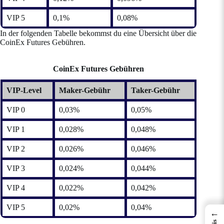
VIP 5
0,1%
0,08%
In der folgenden Tabelle bekommst du eine Übersicht über die
CoinEx Futures Gebühren.
CoinEx Futures Gebühren
VIP-Level
Maker-Gebühr
Taker-Gebühr
VIP 0
0,03%
0,05%
VIP 1
0,028%
0,048%
VIP 2
0,026%
0,046%
VIP 3
0,024%
0,044%
VIP 4
0,022%
0,042%
VIP 5
0,02%
0,04%
←