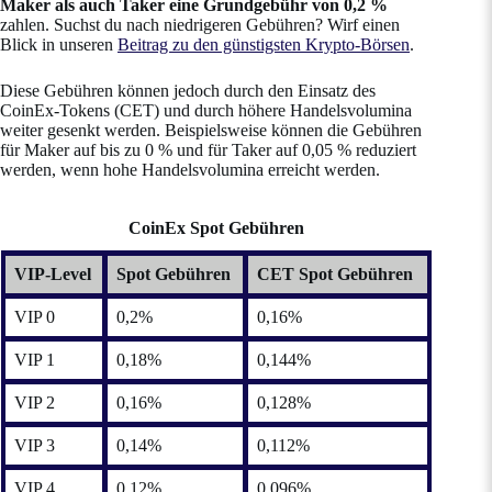
Maker als auch Taker eine Grundgebühr von 0,2 %
zahlen. Suchst du nach niedrigeren Gebühren? Wirf einen
Blick in unseren
Beitrag zu den günstigsten Krypto-Börsen
.
Diese Gebühren können jedoch durch den Einsatz des
CoinEx-Tokens (CET) und durch höhere Handelsvolumina
weiter gesenkt werden. Beispielsweise können die Gebühren
für Maker auf bis zu 0 % und für Taker auf 0,05 % reduziert
werden, wenn hohe Handelsvolumina erreicht werden.
CoinEx Spot Gebühren
VIP-Level
Spot Gebühren
CET Spot Gebühren
VIP 0
0,2%
0,16%
VIP 1
0,18%
0,144%
VIP 2
0,16%
0,128%
VIP 3
0,14%
0,112%
VIP 4
0,12%
0,096%