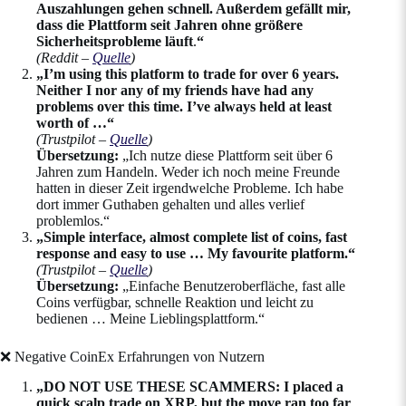
Auszahlungen gehen schnell. Außerdem gefällt mir,
dass die Plattform seit Jahren ohne größere
Sicherheitsprobleme läuft
.
“
(Reddit –
Quelle
)
„I’m using this platform to trade for over 6 years.
Neither I nor any of my friends have had any
problems over this time. I’ve always held at least
worth of …“
(Trustpilot –
Quelle
)
Übersetzung:
„Ich nutze diese Plattform seit über 6
Jahren zum Handeln. Weder ich noch meine Freunde
hatten in dieser Zeit irgendwelche Probleme. Ich habe
dort immer Guthaben gehalten und alles verlief
problemlos.“
„Simple interface, almost complete list of coins, fast
response and easy to use … My favourite platform.“
(Trustpilot –
Quelle
)
Übersetzung:
„Einfache Benutzeroberfläche, fast alle
Coins verfügbar, schnelle Reaktion und leicht zu
bedienen … Meine Lieblingsplattform.“
❌ Negative CoinEx Erfahrungen von Nutzern
„DO NOT USE THESE SCAMMERS: I placed a
quick scalp trade on XRP, but the move ran too far