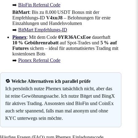
➡️
BloFin Referral Code
BitMart
: Bis zu 8.000 USDT Bonus mit der
Empfehlungs-ID
V4xuJ8
– Belohnungen für erste
Einzahlungen und Handelsvolumen
➡️
BitMart Empfehlungs-ID
Pionex
: Mit dem Code
0YR36ACxEoe
dauerhaft
10 % Gebührenrabatt
auf Spot-Trades und
5 % auf
Futures
sichern – ideal für automatisiertes Trading mit
kostenlosen Bots
➡️
Pionex Referral Code
🔁 Welche Alternativen ich parallel prüfe
Ich persönlich nutze Phemex tatsächlich nicht, aber das
ist reine Gewöhnungssache. Ich nutze Bitget und BingX
für aktives Trading. Ansonsten sind BloFin und CoinEx
auch sehr spannend, falls man mal anonym und ohne
KYC unterwegs sein möchte.
Häufige Fragen (FAQ) zum Phemex Einladungscode