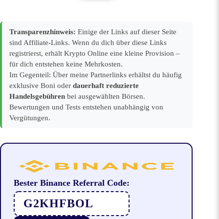
Transparenzhinweis:
Einige der Links auf dieser Seite
sind Affiliate-Links. Wenn du dich über diese Links
registrierst, erhält Krypto Online eine kleine Provision –
für dich entstehen keine Mehrkosten.
Im Gegenteil: Über meine Partnerlinks erhältst du häufig
exklusive Boni oder
dauerhaft reduzierte
Handelsgebühren
bei ausgewählten Börsen.
Bewertungen und Tests entstehen unabhängig von
Vergütungen.
Bester Binance Referral Code:
G2KHFBOL