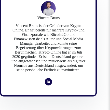
Vincent Bruns
Vincent Bruns ist der Gründer von Krypto
Online. Er hat bereits für mehrere Krypto- und
Finanzportale wie Bitcoin2Go und
Finanzwissen.de als Autor und Social Media
Manager gearbeitet und konnte seine
Begeisterung über Kryptowährungen zum
Beruf machen. Krypto Online hat er im Juli
2020 gegründet. Er ist in Deutschland geboren
und aufgewachsen und mittlerweile als digitaler
Nomade aus Deutschland ausgewandert, um
seine persönliche Freiheit zu maximieren.