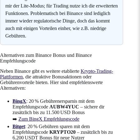
mir der Lite-Modus; für Trading nutze ich die erweiterten
Funktionen. Problematisch bei Binance sind lediglich
immer wieder regulatorische Dinge, doch das kommt
auch mit einigen Vorteilen einher, wie z.B. niedrige
Gebühren.
Alternativen zum Binance Bonus und Binance
Empfehlungscode
Neben Binance gibt es weitere etablierte
Krypto-Trading-
Plattformen
, die attraktive Bonusaktionen oder
Gebührenvorteile bieten. Hier sind empfehlenswerte
Alternativen:
BingX
: 20 % Gebührenersparnis mit dem
Empfehlungscode
AUBW4YUC
– sichere dir
zusätzlich bis zu 11.500 USD Bonus
➡️
Zum BingX Empfehlungscode
Bitget
: 20 % Gebühren sparen mit dem
Empfehlungscode
KRYPTO20
– zusätzlich bis zu
6.200 USDT Bonus für neue Nutzer