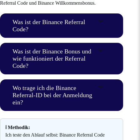
Referral Code und Binance Willkommensbonus.
Was ist der Binance Referral
Code?
Was ist der Binance Bonus und
wie funktioniert der Referral
Code?
Wo trage ich die Binance
Referral-ID bei der Anmeldung
ein?
ℹ️ Methodik:
Ich teste den Ablauf selbst: Binance Referral Code