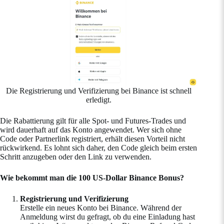
Die Registrierung und Verifizierung bei Binance ist schnell
erledigt.
Die Rabattierung gilt für alle Spot- und Futures-Trades und
wird dauerhaft auf das Konto angewendet. Wer sich ohne
Code oder Partnerlink registriert, erhält diesen Vorteil nicht
rückwirkend. Es lohnt sich daher, den Code gleich beim ersten
Schritt anzugeben oder den Link zu verwenden.
Wie bekommt man die 100 US-Dollar Binance Bonus?
Registrierung und Verifizierung
Erstelle ein neues Konto bei Binance. Während der
Anmeldung wirst du gefragt, ob du eine Einladung hast