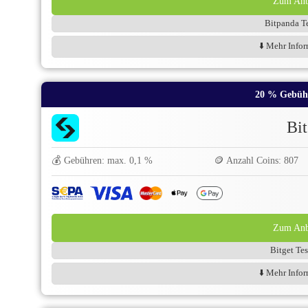
Zum Anbi
Bitpanda Te
⬇️ Mehr Infor
20 % Gebüh
Bit
💰 Gebühren: max. 0,1 %
🪙 Anzahl Coins: 807
Zum Anbi
Bitget Tes
⬇️ Mehr Infor