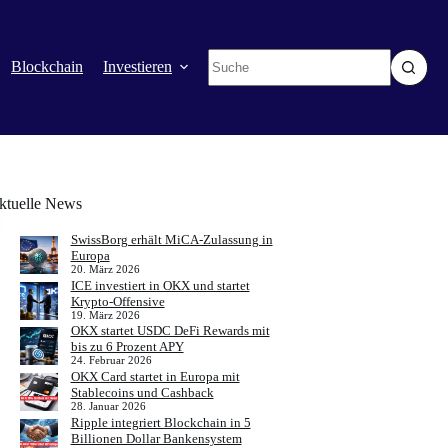
Keine
Blockchain
Investieren
Mehr
Ergebnisse
ktuelle News
SwissBorg erhält MiCA-Zulassung in
Europa
20. März 2026
ICE investiert in OKX und startet
Krypto-Offensive
19. März 2026
OKX startet USDC DeFi Rewards mit
bis zu 6 Prozent APY
24. Februar 2026
OKX Card startet in Europa mit
Stablecoins und Cashback
28. Januar 2026
Ripple integriert Blockchain in 5
Billionen Dollar Bankensystem