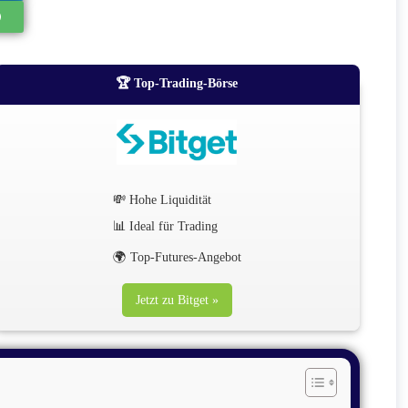
🏆 Top-Trading-Börse
💸 Hohe Liquidität
📊 Ideal für Trading
🌍 Top-Futures-Angebot
Jetzt zu Bitget »