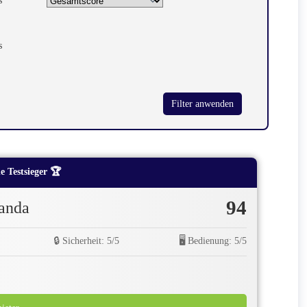
s
Filter anwenden
 Testsieger 🏆
94
anda
🔒 Sicherheit: 5/5
🖥️ Bedienung: 5/5