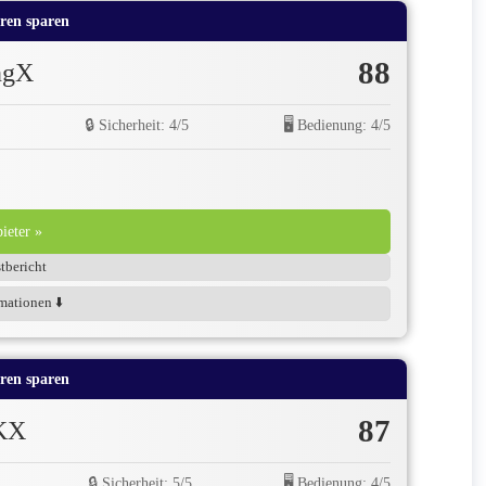
ren sparen
88
ngX
🔒 Sicherheit: 4/5
🖥️ Bedienung: 4/5
eter »
tbericht
mationen ⬇️
ren sparen
87
KX
🔒 Sicherheit: 5/5
🖥️ Bedienung: 4/5