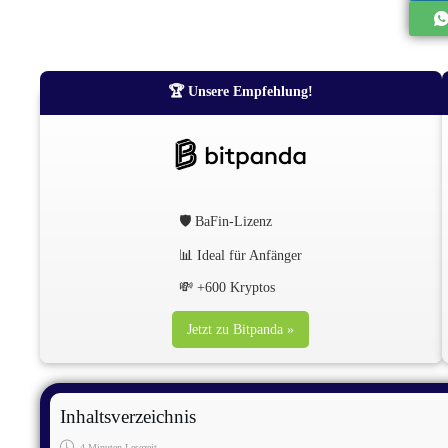
🏆 Unsere Empfehlung!
🛡️ BaFin-Lizenz
📊 Ideal für Anfänger
💸 +600 Kryptos
Jetzt zu Bitpanda »
Inhaltsverzeichnis
4 Minuten Lesezeit