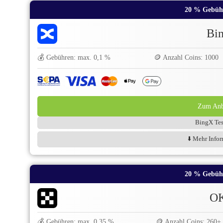
20 % Gebüh
Bi
💰 Gebühren: max. 0,1 %
🪙 Anzahl Coins: 1000
Zum Anbi
BingX Tes
⬇️ Mehr Infor
20 % Gebüh
O
💰 Gebühren: max. 0,35 %
🪙 Anzahl Coins: 260+