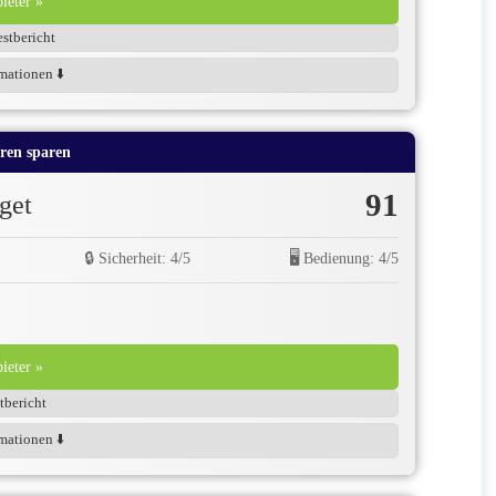
eter »
stbericht
mationen ⬇️
ren sparen
91
get
🔒 Sicherheit: 4/5
🖥️ Bedienung: 4/5
eter »
tbericht
mationen ⬇️