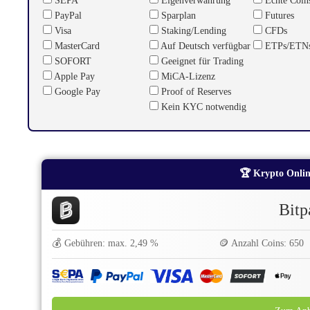
PayPal
Sparplan
Futures
Visa
Staking/Lending
CFDs
MasterCard
Auf Deutsch verfügbar
ETPs/ETN
SOFORT
Geeignet für Trading
Apple Pay
MiCA-Lizenz
Google Pay
Proof of Reserves
Kein KYC notwendig
🏆 Krypto Online
Bitp
💰 Gebühren: max. 2,49 %
🪙 Anzahl Coins: 650